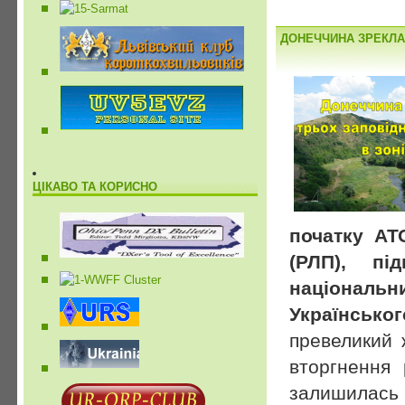
ДОНЕЧЧИНА ЗРЕКЛА
ЦІКАВО ТА КОРИСНО
початку АТ
(РЛП), пі
національн
Українсько
превеликий 
вторгнення 
залишилась 