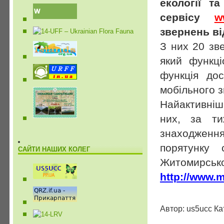
екології т
сервісу
w
звернень ві
З них 20 зв
який функці
функція дос
мобільного зв
Найактивніш
них, за ти
знаходженн
порятунку 
САЙТИ НАШИХ КОЛЕГ
Житомирської
http://www.m
Автор: us5ucc Ка