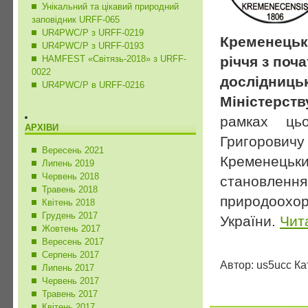
Унікальний та цікавий природний
заповідник URFF-065
UR4PWC/P з URFF-0219
Кременецьк
UR4PWC/P з URFF-0193
HAMFEST «Світязь-2018» з URFF-
річчя з поч
0022
дослідниць
UR4PWC/P в URFF-0216
Міністерств
рамках ць
АРХІВИ
Григорови
Вересень 2021
Кременець
Липень 2019
Червень 2018
становлення
Травень 2018
природоохор
Квітень 2018
Грудень 2017
України.
Чит
Жовтень 2017
Вересень 2017
Серпень 2017
Автор: us5ucc Ка
Липень 2017
Червень 2017
Травень 2017
Квітень 2017