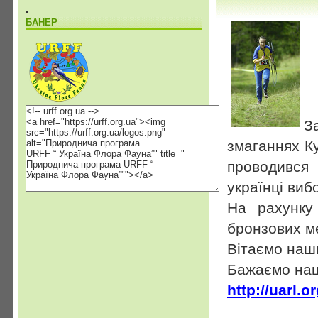
БАНЕР
З
змаганнях Ку
проводився
українці виб
На рахунку
бронзових м
Вітаємо наши
Бажаємо наш
http://uarl.o