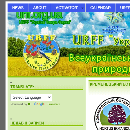
NEWS
ABOUT
ACTIVATOR’
CALENDAR
URFF
urff.org.ua
URFF "Україна Флора Фауна"
КРЕМЕНЕЦЬКИЙ БОТА
TRANSLATE:
Powered by
Translate
НЕДАВНІ ЗАПИСИ