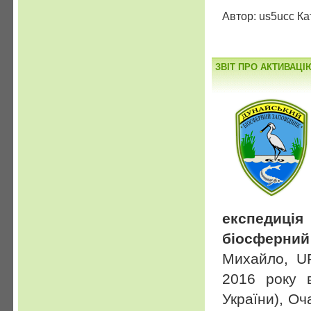
Автор: us5ucc Ка
ЗВІТ ПРО АКТИВАЦІЮ
експедиц
біосферний 
Михайло, U
2016 року в
України), Оч