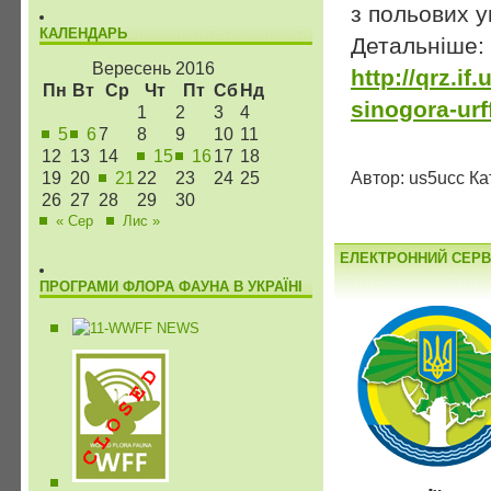
з польових у
КАЛЕНДАРЬ
Детальніше:
Вересень 2016
http://qrz.i
Пн
Вт
Ср
Чт
Пт
Сб
Нд
sinogora-urf
1
2
3
4
5
6
7
8
9
10
11
12
13
14
15
16
17
18
Автор: us5ucc Ка
19
20
21
22
23
24
25
26
27
28
29
30
« Сер
Лис »
ЕЛЕКТРОННИЙ СЕРВ
ПРОГРАМИ ФЛОРА ФАУНА В УКРАЇНІ