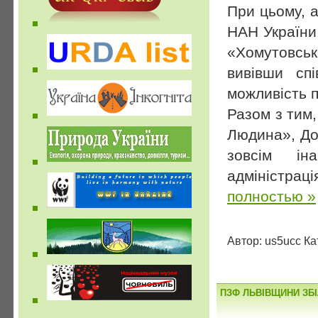
При цьому, а
НАН України,
«Хомутовсь
вивівши сп
можливість п
Разом з тим
Людина», До
зовсім ін
адміністрац
полностью »
Автор: us5ucc Ка
ПЗФ ЛЬВІВЩИНИ ЗБ