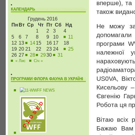
вперше), та
КАЛЕНДАРЬ
також видано
Грудень 2016
Пн
Вт
Ср
Чт
Пт
Сб
Нд
Не можу за
1
2
3
4
допомагали 
5
6
7
8
9
10
11
програми W
12
13
14
15
16
17
18
19
20
21
22
23
24
25
належної у
26
27
28
29
30
31
нараховую
« Лис
Січ »
радіоаматор
US0VA, Вік
ПРОГРАМИ ФЛОРА ФАУНА В УКРАЇНІ
Кисельову 
Євгенію Га
Робота ця пр
Вітаю всіх 
Бажаю Вам 