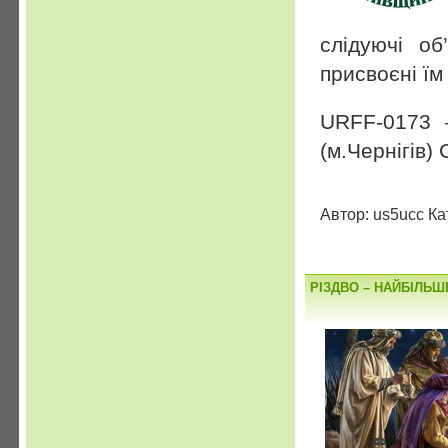
слідуючі об
присвоєні ї
URFF-0173 
(м.Чернігів)
Автор: us5ucc Ка
РІЗДВО – НАЙБІЛЬШ