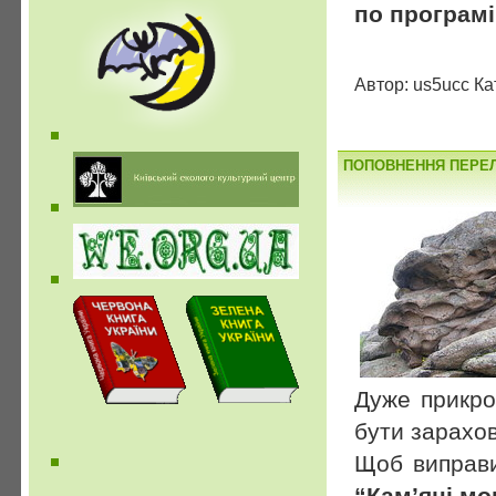
по програм
Автор: us5ucc Ка
ПОПОВНЕННЯ ПЕРЕЛ
Дуже прикро
бути зарахо
Щоб виправ
“Кам’яні мо