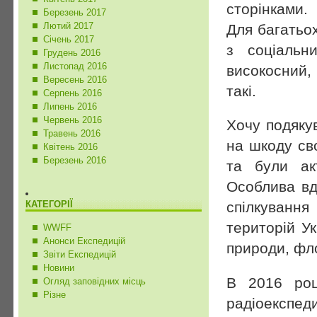
сторінками.
Березень 2017
Лютий 2017
Для багатьох
Січень 2017
з соціальн
Грудень 2016
Листопад 2016
високосний,
Вересень 2016
такі.
Серпень 2016
Липень 2016
Червень 2016
Хочу подяку
Травень 2016
на шкоду св
Квітень 2016
Березень 2016
та були ак
Особлива вд
КАТЕГОРІЇ
спілкуванн
територій У
WWFF
Анонси Експедицій
природи, фл
Звіти Експедицій
Новини
В 2016 ро
Огляд заповідних місць
Різне
радіоекспе