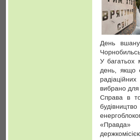
День вшанув
Чорнобильсь
У багатьох 
день, якщо 
радіаційни
вибрано для 
Справа в т
будівницт
енергоблок
«Правда» 
держкомісі