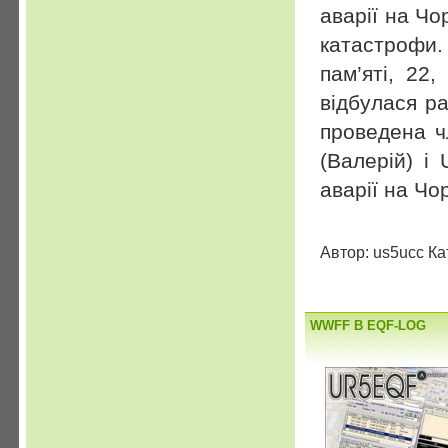
аварії на Чо
катастрофи
пам’яті, 22
відбулася р
проведена ч
(Валерій) і
аварії на Ч
Автор: us5ucc Ка
WWFF В EQF-LOG