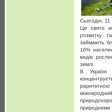
Сьогодні, 11
Це свято м
розвитку т
займають бл
10% населен
видів росли
землі.
В Україні
концентрує
раритетною
міжнарод
природохоро
природним