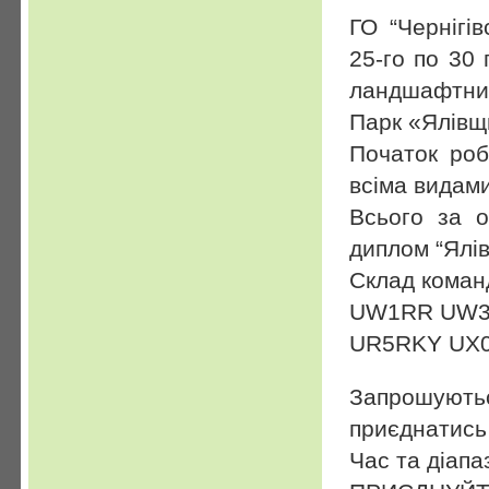
ГО “Чернігі
25-го по 30
ландшафтни
Парк «Ялівщи
Початок роб
всіма видам
Всього за 
диплом “Ялі
Склад коман
UW1RR UW3
UR5RKY UX
Запрошуют
приєднатись 
Час та діапa