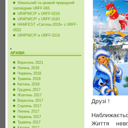
Унікальний та цікавий природний
заповідник URFF-065
UR4PWC/P з URFF-0219
UR4PWC/P з URFF-0193
HAMFEST «Світязь-2018» з URFF-
0022
UR4PWC/P в URFF-0216
АРХІВИ
Вересень 2021
Липень 2019
Червень 2018
Травень 2018
Квітень 2018
Грудень 2017
Жовтень 2017
Друзі !
Вересень 2017
Серпень 2017
Липень 2017
Наближаєтьс
Червень 2017
Життя нев
Травень 2017
Квітень 2017