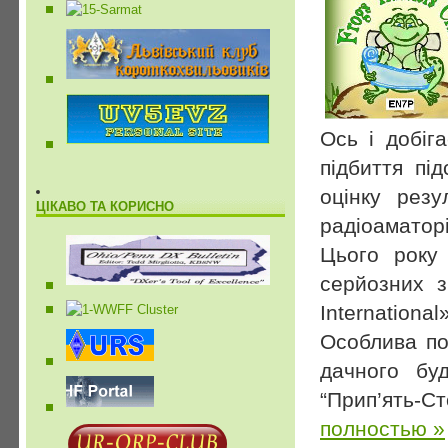
Ось і добіг
підбиття пі
оцінку резу
ЦІКАВО ТА КОРИСНО
радіоаматорі
Цього року
серйозних з
Internation
Особлива по
дачного бу
“Прип’ять-С
полностью »