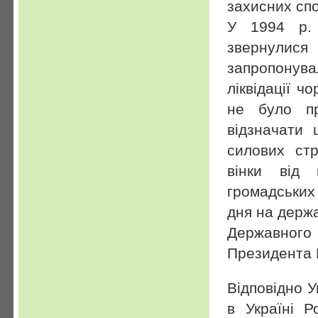
захисних сп
У 1994 р. 
звернулися
запропонув
ліквідації ч
не було пр
відзначати 
силових стр
вінки від 
громадських
дня на держа
Державног
Президента 
Відповідно 
в Україні Р