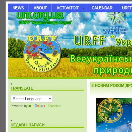
NEWS
ABOUT
ACTIVATOR’
CALENDAR
URFF
urff.org.ua
URFF "Україна Флора Фауна"
З НОВИМ РОКОМ ДРУ
TRANSLATE:
Powered by
Translate
НЕДАВНІ ЗАПИСИ