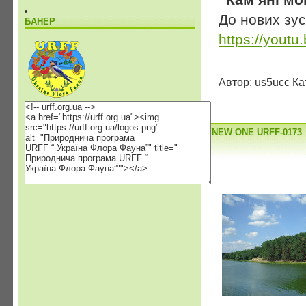
До нових зус
БАНЕР
https://you
Автор: us5ucc Ка
NEW ONE URFF-0173