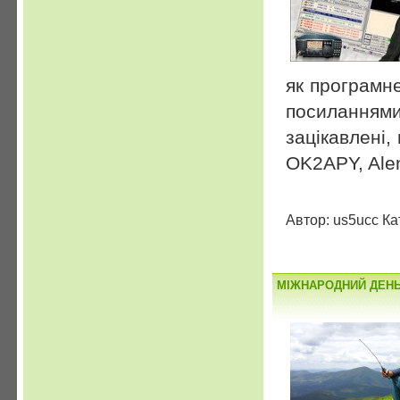
як програмн
посиланням
зацікавлені
OK2APY, Al
Автор: us5ucc Ка
МІЖНАРОДНИЙ ДЕНЬ 