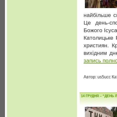
найбільше с
Це день-сп
Божого Ісуса
Католицьке 
християн. К
вихідним дн
запись полн
Автор: us5ucc Ка
14 ГРУДНЯ – “ДЕНЬ 