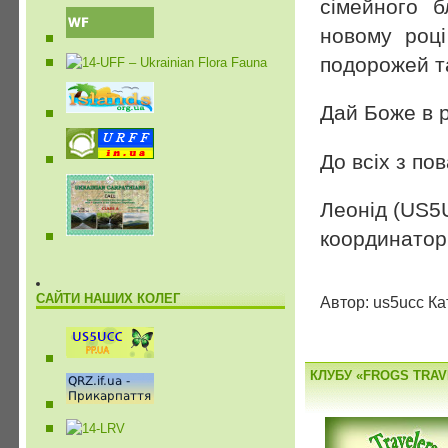
сімейного 
новому році
подорожей та
Дай Боже в рі
До всіх з по
Леонід (US5
координатор
САЙТИ НАШИХ КОЛЕГ
Автор: us5ucc Ка
КЛУБУ «FROGS TRAV