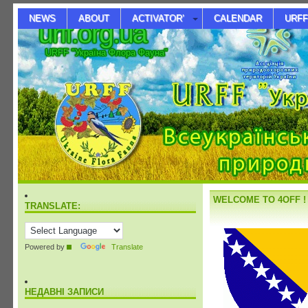
NEWS
ABOUT
ACTIVATOR’
CALENDAR
URFF
urff.org.ua
URFF "Україна Флора Фауна"
WELCOME TO 4OFF !
TRANSLATE:
Powered by
Translate
НЕДАВНІ ЗАПИСИ