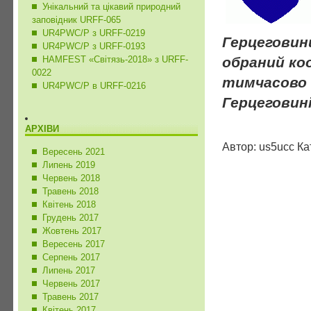
Унікальний та цікавий природний
заповідник URFF-065
UR4PWC/P з URFF-0219
Герцеговин
UR4PWC/P з URFF-0193
HAMFEST «Світязь-2018» з URFF-
обраний ко
0022
тимчасово 
UR4PWC/P в URFF-0216
Герцеговині
АРХІВИ
Автор: us5ucc Ка
Вересень 2021
Липень 2019
Червень 2018
Травень 2018
Квітень 2018
Грудень 2017
Жовтень 2017
Вересень 2017
Серпень 2017
Липень 2017
Червень 2017
Травень 2017
Квітень 2017