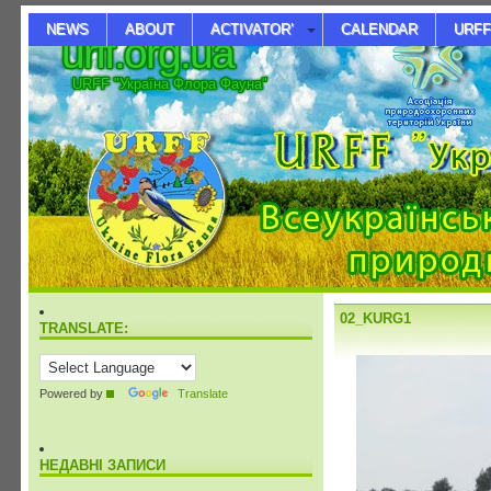
NEWS
ABOUT
ACTIVATOR’
CALENDAR
URFF
urff.org.ua
URFF "Україна Флора Фауна"
02_KURG1
TRANSLATE:
Powered by
Translate
НЕДАВНІ ЗАПИСИ