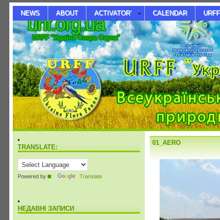
NEWS
ABOUT
ACTIVATOR’
CALENDAR
URFF
urff.org.ua
URFF "Україна Флора Фауна"
01_AERO
TRANSLATE:
Powered by
Translate
НЕДАВНІ ЗАПИСИ