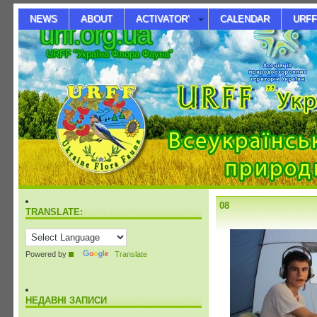
NEWS
ABOUT
ACTIVATOR’
CALENDAR
URFF
urff.org.ua
URFF "Україна Флора Фауна"
08
TRANSLATE:
Powered by
Translate
НЕДАВНІ ЗАПИСИ