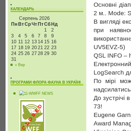
Основні діа
КАЛЕНДАРЬ
2 м.. Mode: 
Серпень 2026
В вигляді ек
Пн
Вт
Ср
Чт
Пт
Сб
Нд
при наявно
1
2
3
4
5
6
7
8
9
використан
10
11
12
13
14
15
16
UV5EVZ-5)
17
18
19
20
21
22
23
24
25
26
27
28
29
30
QSL INFO – ht
31
Електронни
« Вер
LogSearch дл
По мірі мож
ПРОГРАМИ ФЛОРА ФАУНА В УКРАЇНІ
надсилатись
До зустрічі в
73!
Eugene Gar
Award Manag