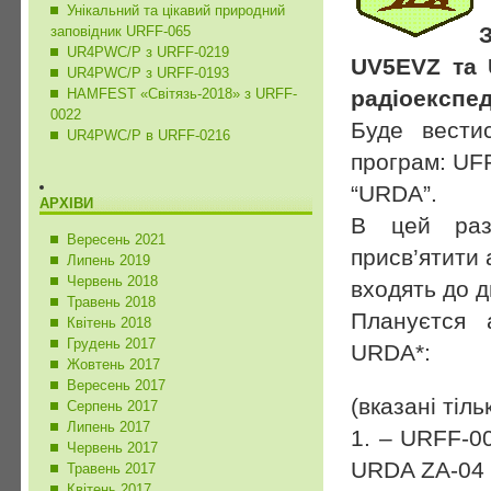
Унікальний та цікавий природний
заповідник URFF-065
UR4PWC/P з URFF-0219
UV5EVZ та 
UR4PWC/P з URFF-0193
HAMFEST «Світязь-2018» з URFF-
радіоекспед
0022
Буде вести
UR4PWC/P в URFF-0216
програм: UFF
“URDA”.
АРХІВИ
В цей раз
Вересень 2021
присв’ятити 
Липень 2019
Червень 2018
входять до д
Травень 2018
Плануєтся 
Квітень 2018
Грудень 2017
URDA*:
Жовтень 2017
Вересень 2017
(вказані тіл
Серпень 2017
Липень 2017
1. – URFF-0
Червень 2017
URDA ZA-04
Травень 2017
Квітень 2017