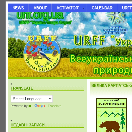
NEWS
ABOUT
ACTIVATOR’
CALENDAR
URFF
urff.org.ua
URFF "Україна Флора Фауна"
ВЕЛИКА КАРПАТСЬКА
TRANSLATE:
Powered by
Translate
НЕДАВНІ ЗАПИСИ